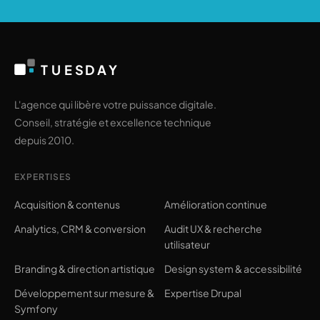
T
U
E
S
D
A
Y
L'agence qui libère votre puissance digitale.
Conseil, stratégie et excellence technique
depuis 2010.
EXPERTISES
Acquisition & contenus
Amélioration continue
Analytics, CRM & conversion
Audit UX & recherche
utilisateur
Branding & direction artistique
Design system & accessibilité
Développement sur mesure &
Expertise Drupal
Symfony