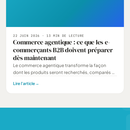
22 JUIN 2026
· 13 MIN DE LECTURE
Commerce agentique : ce que les e-
commerçants B2B doivent préparer
dès maintenant
Le commerce agentique transforme la façon
dont les produits seront recherchés, comparés et
sélectionnés. Pour les e-commerçants B2B,
Lire l'article
→
l’enjeu n’est pas seulement d’ajouter de l’IA, mais
de rendre les données produits, les règles métier
et l’architecture e-commerce exploitables par des
agents IA fiables.